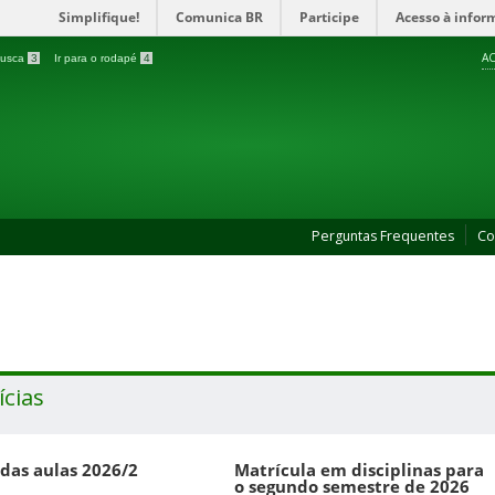
Simplifique!
Comunica BR
Participe
Acesso à infor
AC
 busca
3
Ir para o rodapé
4
Perguntas Frequentes
Co
ícias
 das aulas 2026/2
Matrícula em disciplinas para
o segundo semestre de 2026