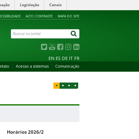
mação
Legislação
Canais
ESSIBILIDADE
ALTO CONTRASTE
MAPA DO SITE
EN
ES
DE
IT
FR
ntato
Acesso a sistemas
Comunicação
Horários 2026/2