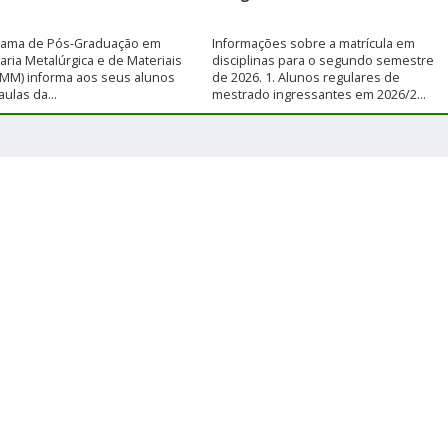
rama de Pós-Graduação em
Informações sobre a matrícula em
ria Metalúrgica e de Materiais
disciplinas para o segundo semestre
MM) informa aos seus alunos
de 2026. 1. Alunos regulares de
ulas da...
mestrado ingressantes em 2026/2...