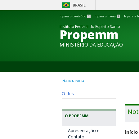
BRASIL
Ir para o conteúdo
1
Ir para o menu
2
Ir para a
Instituto Federal do Espírito Santo
Propemm
MINISTÉRIO DA EDUCAÇÃO
PÁGINA INICIAL
O Ifes
Not
O PROPEMM
Apresentação e
Início
Contato